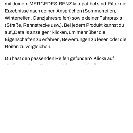
mit deinem MERCEDES-BENZ kompatibel sind. Filter die
Ergebnisse nach deinen Ansprüchen (Sommerreifen,
Winterreifen, Ganzjahresreifen) sowie deiner Fahrpraxis
(Straße, Rennstrecke usw.). Bei jedem Produkt kannst du
auf „Details anzeigen“ klicken, um mehr über die
Eigenschaften zu erfahren, Bewertungen zu lesen oder die
Reifen zu vergleichen.
Du hast den passenden Reifen gefunden? Klicke auf
„Online kaufen“. Nun kannst du einen Händler in deiner
Nähe auswählen, den Kauf sicher online auf der Website
des Händlers abschließen oder einen Termin mit ihm
vereinbaren.
Hast du noch Fragen? Klicke auf „Ich brauche Hilfe“ oder
kontaktiere uns über den virtuellen Assistenten, per E-Mail
oder per Telefon. Unsere Experten sind für dich da, um dich
optimal bei deiner Reifensuche zu beraten.