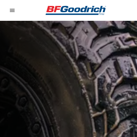
Go to page content
Go to page navigation