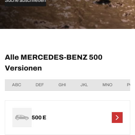
Suche abschließen
Alle MERCEDES-BENZ 500
Versionen
ABC
DEF
GHI
JKL
MNO
PQ
500 E