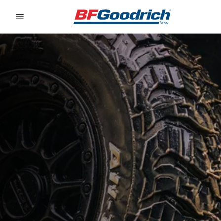
Go to page content
Go to page navigation