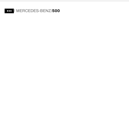
/
MERCEDES-BENZ
500
Wähle den passenden Reifen
Unsere aktuelle Reifenempfehlung
We are BFGoodrich
Hilfe & Tipps
Impressum
Datenschutzrichtlinie