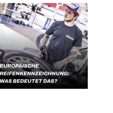
Markennamen und der
Modellbezeichnung siehst du dort die
Reifendimensionen und Eigenschaften:
Breite, Flankenhöhe, Durchmesser,
Bauart, Tragfähigkeitsindex und
Geschwindigkeitsindex.
EUROPÄISCHE
REIFENKENNZEICHNUNG:
WAS BEDEUTET DAS?
Die Reifenkennzeichnung für Pkw und
Weiterlesen
leichte Nutzfahrzeuge ist seit dem 1.
November 2012 Pflicht.