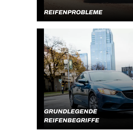
REIFENPROBLEME
Im Folgenden findest du einige Tipps zum
Weiterlesen
Umgang mit gängigen Reifenproblemen
GRUNDLEGENDE
REIFENBEGRIFFE
Lerne, wie ein Reifenhändler über Reifen
Weiterlesen
spricht