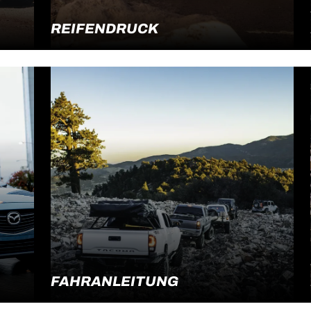
REIFENDRUCK
Reifendruck für Straßen- und
Weiterlesen
Geländefahrten
FAHRANLEITUNG
Alles, was du schon immer über das
Weiterlesen
Fahren wissen wolltest, dich aber nie zu