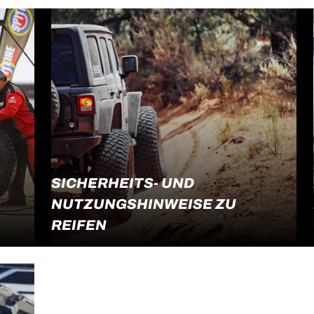
fragen getraut hast…? Nun ja, nicht ganz,
aber hier sind schon mal ein paar Tipps,
wie du das Beste aus deinen Reifen
herausholst und sicher unterwegs bist.
SICHERHEITS- UND
NUTZUNGSHINWEISE ZU
REIFEN
‎Reifen sind der einzige Kontaktpunkt
Weiterlesen
zwischen deinem Fahrzeug und der
Straße. Deshalb ist es wichtig, die Qualität
und Leistung deiner Reifen zu erhalten.
Wir empfehlen dir, die folgenden