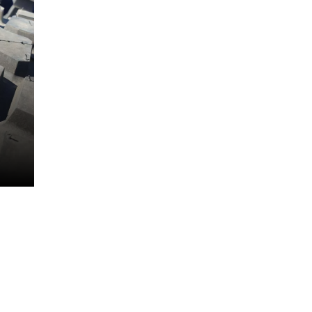
Sicherheits- und Nutzungshinweise zu
beachten. Diese Hinweise gelten
vorbehaltlich strengeren lokalen
Vorschriften: gesetzliche oder behördliche
Anforderungen.
s