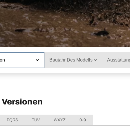
ion
Baujahr Des Modells
Ausstattun
Versionen
PQRS
TUV
WXYZ
0-9