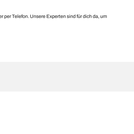
er per Telefon. Unsere Experten sind für dich da, um
ngegebenen Originalgröße abweichen. Als
ion