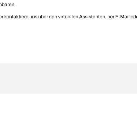
nbaren.
r kontaktiere uns über den virtuellen Assistenten, per E-Mail od
ndigkeitsindizes können geringfügig von der auf dem Fahrzeugschild a
ch bei folgenden Punkten beraten können:
Deine Konfigurat