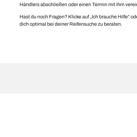
Händlers abschließen oder einen Termin mit ihm verei
Hast du noch Fragen? Klicke auf „Ich brauche Hilfe“ ode
dich optimal bei deiner Reifensuche zu beraten.
Rechtliche Hinweise
Die aufgeführten Tragfähigkeits- und/oder Geschwi
qualifizierter Fachmann wird dein Reifenhändler di