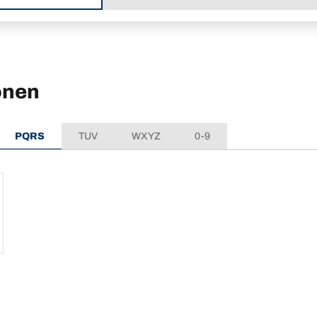
onen
PQRS
TUV
WXYZ
0-9