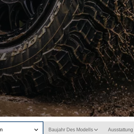
on
Baujahr Des Modells
Ausstattung