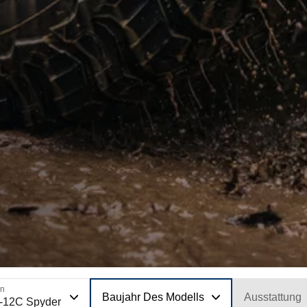
on
Baujahr Des Modells
Ausstattung
-12C Spyder