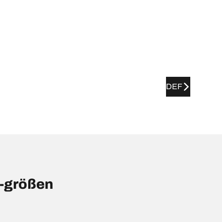
DEF
-größen