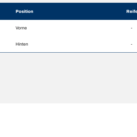
Position
Reif
Vorne
-
Hinten
-