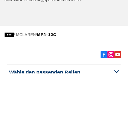
/
MCLAREN
MP4-12C
Wähle den passenden Reifen
Unsere aktuelle Reifenempfehlung
We are BFGoodrich
Hilfe & Tipps