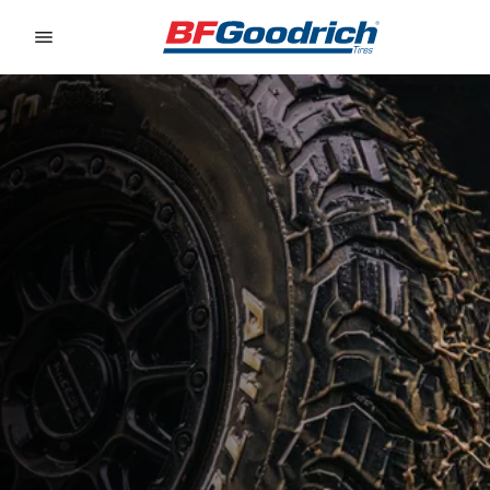
Go to page content
Go to page navigation