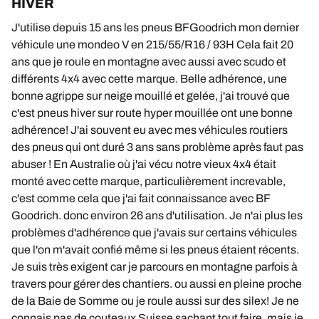
HIVER
J'utilise depuis 15 ans les pneus BFGoodrich mon dernier
véhicule une mondeo V en 215/55/R16 / 93H Cela fait 20
ans que je roule en montagne avec aussi avec scudo et
différents 4x4 avec cette marque. Belle adhérence, une
bonne agrippe sur neige mouillé et gelée, j'ai trouvé que
c'est pneus hiver sur route hyper mouillée ont une bonne
adhérence! J'ai souvent eu avec mes véhicules routiers
des pneus qui ont duré 3 ans sans problème après faut pas
abuser ! En Australie où j'ai vécu notre vieux 4x4 était
monté avec cette marque, particulièrement increvable,
c'est comme cela que j'ai fait connaissance avec BF
Goodrich. donc environ 26 ans d'utilisation. Je n'ai plus les
problèmes d'adhérence que j'avais sur certains véhicules
que l'on m'avait confié même si les pneus étaient récents.
Je suis très exigent car je parcours en montagne parfois à
travers pour gérer des chantiers. ou aussi en pleine proche
de la Baie de Somme ou je roule aussi sur des silex! Je ne
connais pas de couteaux Suisse sachant tout faire, mais je