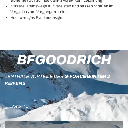
Sicherheit auf Schnee dank 3PMSF Kennzeichnung
Kürzere Bremswege auf vereisten und nassen Straßen im
Vergleich zum Vorgängermodell
Hochwertiges Flankendesign
BFGOODRICH
ZENTRALE VORTEILE DES
G-FORCE WINTER 2
REIFENS
Vorteil #1
Vorteil #2