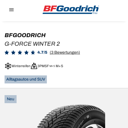
Go to page content
Go to page navigation
BFGOODRICH
G-FORCE WINTER 2
4.7/5
(3 Bewertungen)
Winterreifen
3PMSF
M+S
Alltagsautos und SUV
Neu