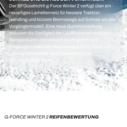
Der BFGoodrich® g-Force Winter 2 verfügt über ein
neuartiges Lamellennetz für bessere Traktion,
Handling und kürzere Bremswege auf Schnee als das
Vorgängermodell. Eine neue Gummimischung
reduziert die Steifigkeit der Lauffläche bei niedrigen
Temperaturen und verkürzt im Vergleich zum
Vorgängermodell den Bremsweg auf Eis. Setze auf
spürbare Sicherheit auch bei winterlichen
Straßenverhältnissen.
G-FORCE WINTER 2
 REIFENBEWERTUNG