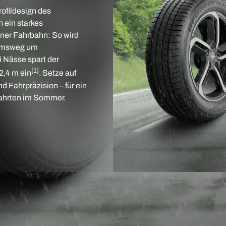
fildesign des
ein starkes
ener Fahrbahn: So wird
remsweg um
i Nässe spart der
[1]
2,4 m ein
. Setze auf
d Fahrpräzision – für ein
Fahrten im Sommer.