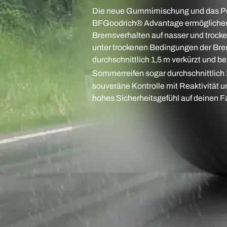
Die neue Gummimischung und das Pro
BFGoodrich® Advantage ermöglichen 
Bremsverhalten auf nasser und trock
unter trockenen Bedingungen der B
durchschnittlich 1,5 m verkürzt und be
Sommerreifen sogar durchschnittlich 
souveräne Kontrolle mit Reaktivität un
hohes Sicherheitsgefühl auf deinen 