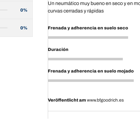
Un neumático muy bueno en seco y en moj
0%
curvas cerradas y rápidas
0%
Frenada y adherencia en suelo seco
5
Duración
4
Frenada y adherencia en suelo mojado
5
Veröffentlicht am
www.bfgoodrich.es