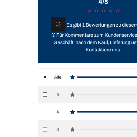
4/5
Es gibt 1 Bewertungen zu diese
Für Kommentare zum Kundenservice (
Geschäft, nach dem Kauf, Lieferung usw
Kontaktiere uns
.
Alle
star reviews
5
star reviews
4
star reviews
3
star reviews