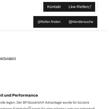
Kontakt
Lkw-Reifen
Reifen finden
Händlersuche
wertungen)
eit und Performance
trolle legen: Der BFGoodrich® Advantage wurde für kürzere
[1]
rockener Fahrbahn
sowie für eine präzise Lenkung entwickelt.