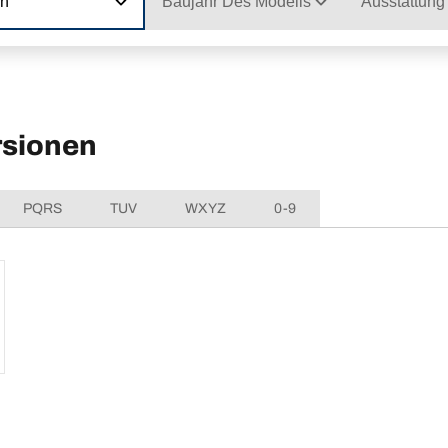
on
Baujahr Des Modells
Ausstattung
rsionen
PQRS
TUV
WXYZ
0-9