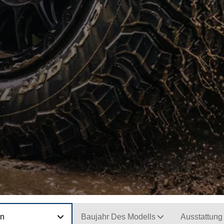
on
Baujahr Des Modells
Ausstattung