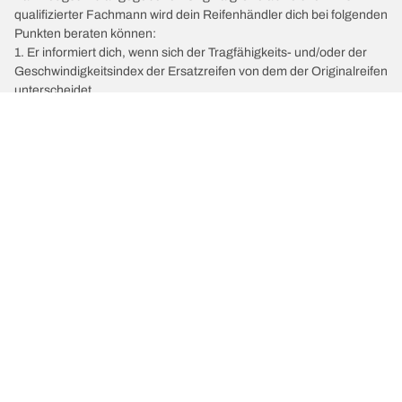
qualifizierter Fachmann wird dein Reifenhändler dich bei folgenden
Punkten beraten können:
1. Er informiert dich, wenn sich der Tragfähigkeits- und/oder der
Geschwindigkeitsindex der Ersatzreifen von dem der Originalreifen
unterscheidet.
2. Er wird feststellen, ob der Reifendruck für die vorgeschlagene
alternative Größe angepasst werden muss.
/
Crafter
Crafter Van 35
2012
Wähle den passenden Reifen