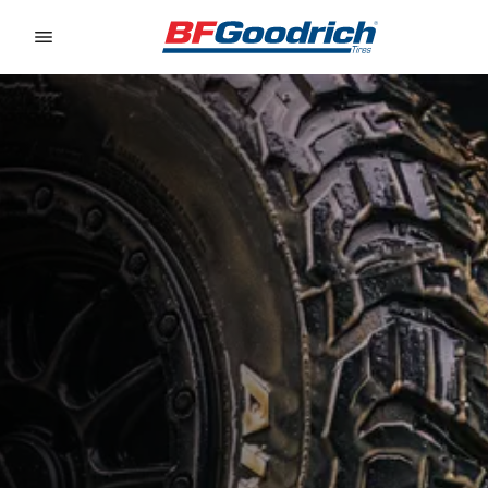
Go to page content
Go to page navigation