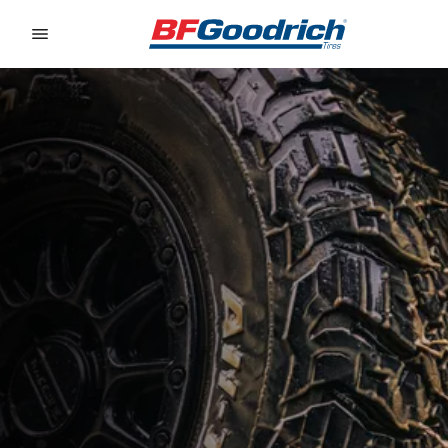
Go to page content
Go to page navigation