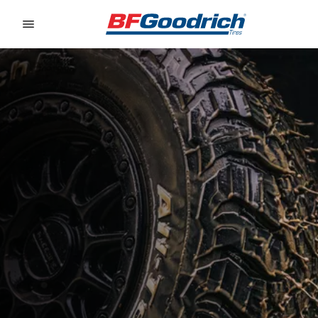
Go to page content
Go to page navigation