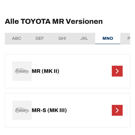
Alle TOYOTA MR Versionen
ABC
DEF
GHI
JKL
MNO
PQ
MR (MK II)
MR-S (MK III)