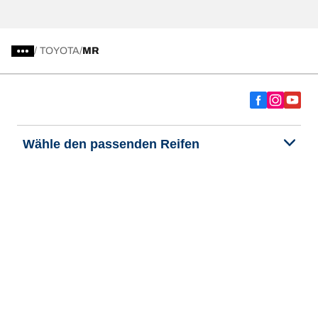
/
TOYOTA
MR
Wähle den passenden Reifen
Unsere aktuelle Reifenempfehlung
We are BFGoodrich
Hilfe & Tipps