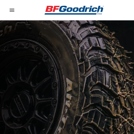
Go to page content
Go to page navigation