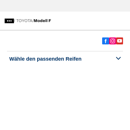
/
TOYOTA
Modell F
Wähle den passenden Reifen
Unsere aktuelle Reifenempfehlung
We are BFGoodrich
Hilfe & Tipps