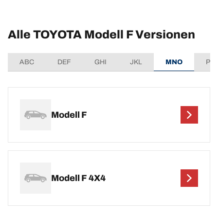
Alle TOYOTA Modell F Versionen
ABC
DEF
GHI
JKL
MNO
PQ
Modell F
Modell F 4X4