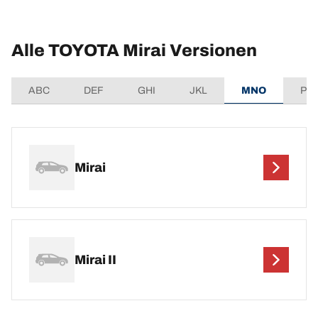
Alle TOYOTA Mirai Versionen
ABC
DEF
GHI
JKL
MNO
PQ
Mirai
Mirai II