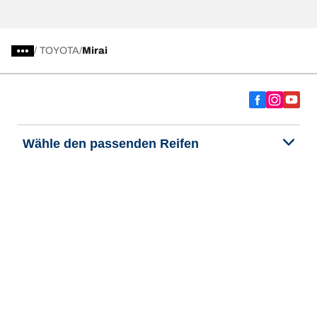
/
TOYOTA
Mirai
Wähle den passenden Reifen
Unsere aktuelle Reifenempfehlung
We are BFGoodrich
Hilfe & Tipps