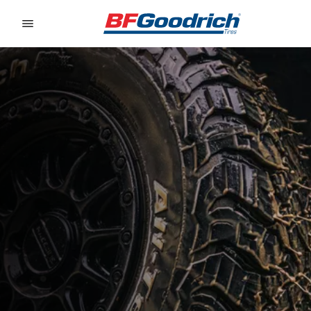
Go to page content
Go to page navigation