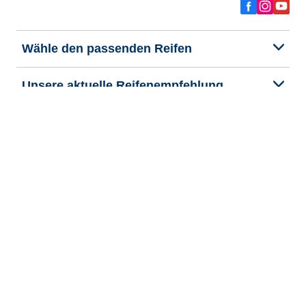
Wähle den passenden Reifen
Unsere aktuelle Reifenempfehlung
We are BFGoodrich
Hilfe & Tipps
Impressum
Datenschutzrichtlinie
Cookie-Richtlinie
Rechtliche Hinweise
Allgemeine Geschäftsbedingungen
Barrierefreiheit