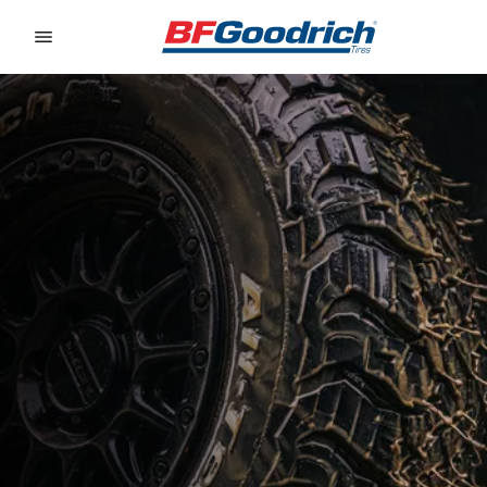
Go to page content
Go to page navigation