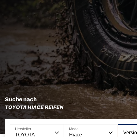
Suche nach
TOYOTA HIACE REIFEN
Hersteller
Modell
Versi
TOYOTA
Hiace