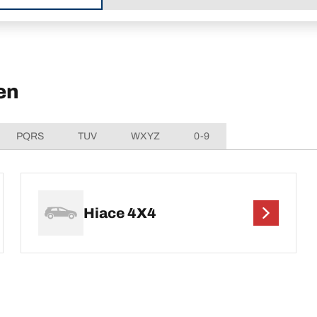
en
PQRS
TUV
WXYZ
0-9
Hiace 4X4