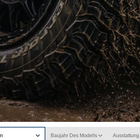
on
Baujahr Des Modells
Ausstattung