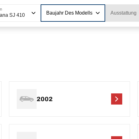
on
Baujahr Des Modells
Ausstattung
ana SJ 410
2002