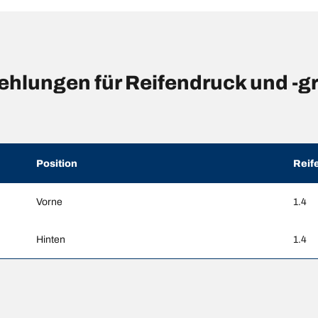
hlungen für Reifendruck und -g
Position
Reif
Vorne
1.4
Hinten
1.4