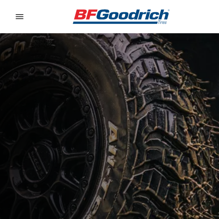
Go to page content
Go to page navigation