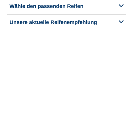
Wähle den passenden Reifen
Unsere aktuelle Reifenempfehlung
We are BFGoodrich
Hilfe & Tipps
Impressum
Datenschutzrichtlinie
Cookie-Richtlinie
Rechtliche Hinweise
Allgemeine Geschäftsbedingungen
Barrierefreiheit
Veroeffentlichung und Bearbeitung Bekanntmachung