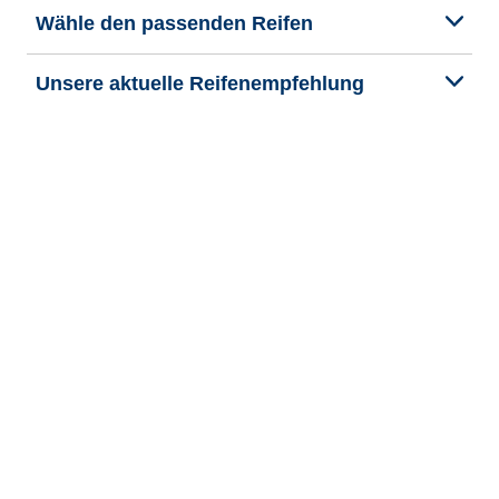
Wähle den passenden Reifen
Unsere aktuelle Reifenempfehlung
We are BFGoodrich
Hilfe & Tipps
Impressum
Datenschutzrichtlinie
Cookie-Richtlinie
Rechtliche Hinweise
Allgemeine Geschäftsbedingungen
Barrierefreiheit
Veroeffentlichung und Bearbeitung Bekanntmachung