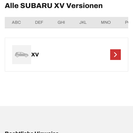
Alle SUBARU XV Versionen
ABC
DEF
GHI
JKL
MNO
PQ
XV