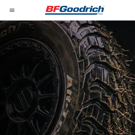
Go to page content
Go to page navigation