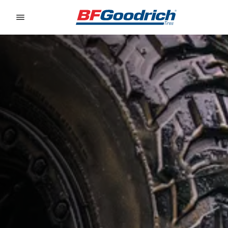
Go to page content
Go to page navigation