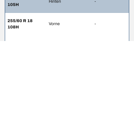
Hinten
-
105H
255/60 R 18
Vorne
-
108H
255/60 R 18
Hinten
-
108H
255/70 R 16
Vorne
2.4
111H
255/70 R 16
Hinten
2.4
111H