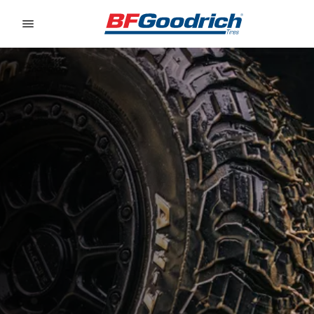
Go to page content
Go to page navigation