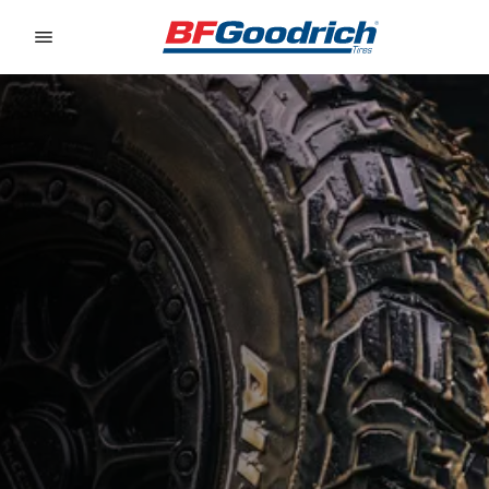
Go to page content
Go to page navigation