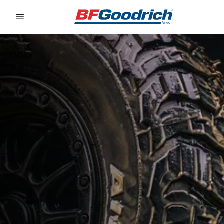
Go to page content
Go to page navigation