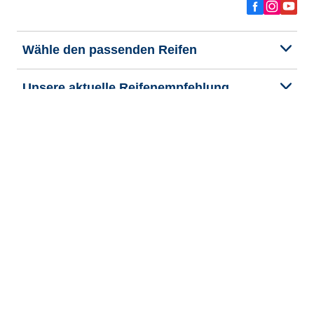
Wähle den passenden Reifen
Unsere aktuelle Reifenempfehlung
We are BFGoodrich
Hilfe & Tipps
Impressum
Datenschutzrichtlinie
Cookie-Richtlinie
Rechtliche Hinweise
Allgemeine Geschäftsbedingungen
Barrierefreiheit