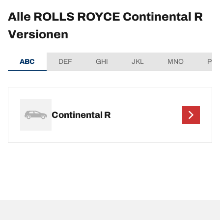
Alle ROLLS ROYCE Continental R
Versionen
ABC
DEF
GHI
JKL
MNO
PQ
Continental R