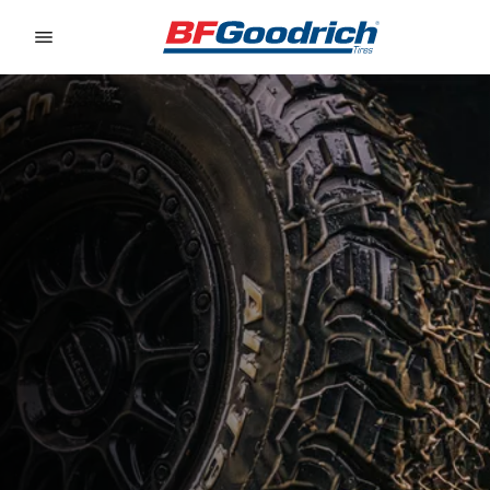
Go to page content
Go to page navigation