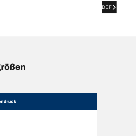
DEF
größen
endruck