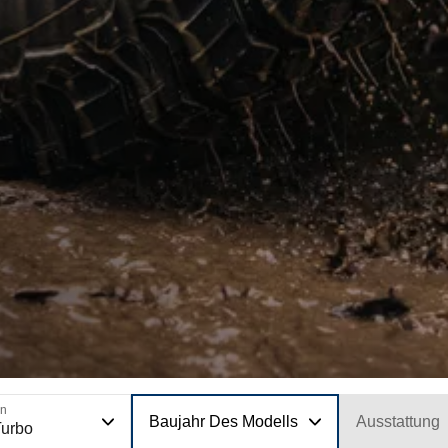
on
Baujahr Des Modells
Ausstattung
urbo