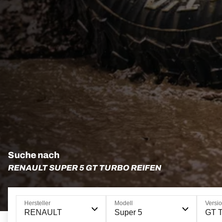
Suche nach
RENAULT SUPER 5 GT TURBO REIFEN
Hersteller
Modell
Versi
RENAULT
Super 5
GT T