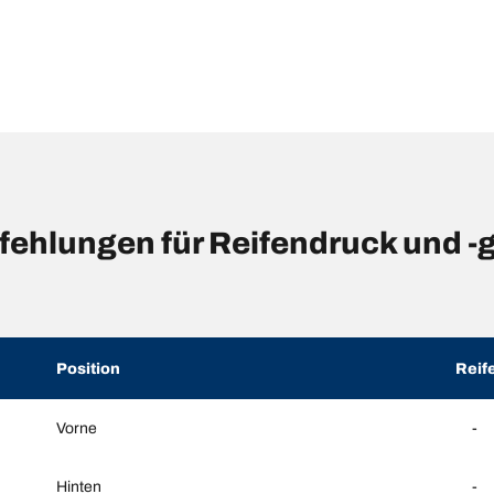
hlungen für Reifendruck und -
Position
Reif
Vorne
-
Hinten
-