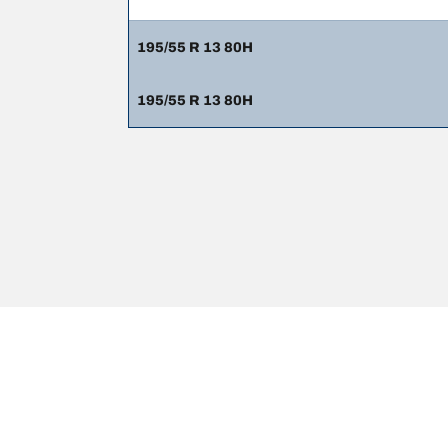
195/55 R 13 80H
195/55 R 13 80H
Rechtliche Hinweise
Die aufgeführten Tragfähigkeits- und/oder Geschwi
qualifizierter Fachmann wird dein Reifenhändler di