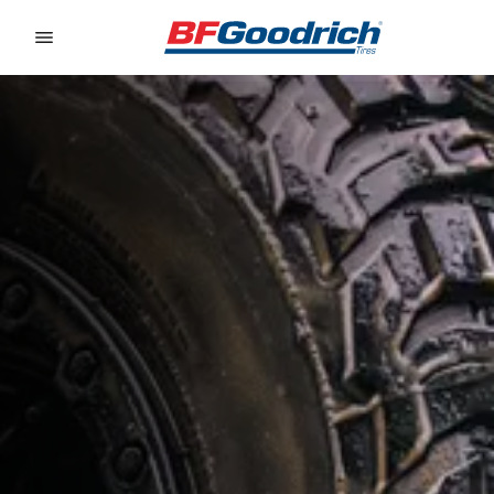
Go to page content
Go to page navigation