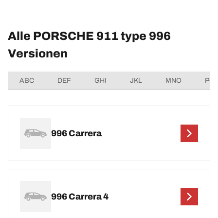
Alle PORSCHE 911 type 996
Versionen
ABC
DEF
GHI
JKL
MNO
PQ
996 Carrera
996 Carrera 4