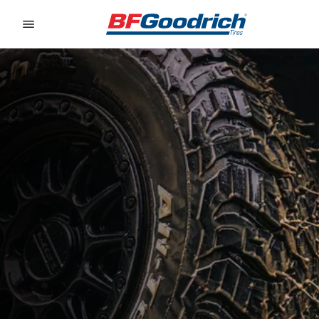
Go to page content
Go to page navigation