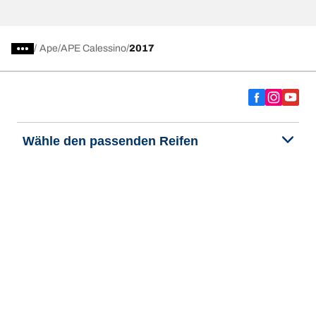
/
Ape
APE Calessino
2017
Wähle den passenden Reifen
Unsere aktuelle Reifenempfehlung
We are BFGoodrich
Hilfe & Tipps