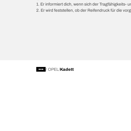
1. Er informiert dich, wenn sich der Tragfähigkeits-
2. Er wird feststellen, ob der Reifendruck für die 
/
OPEL
Kadett
Wähle den passenden Reifen
Unsere akt
Finde den passenden Reifen
BFGoodrich Al
4x4-/Offroad-Reifen
BFGoodrich Tr
Reifen für Pkw und Nutzfahrzeuge
BFGoodrich M