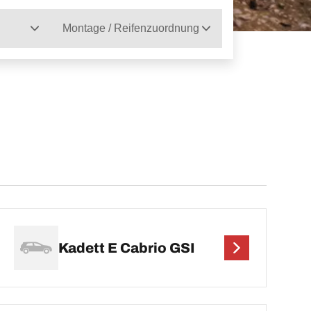
Montage / Reifenzuordnung
Kadett E Cabrio GSI