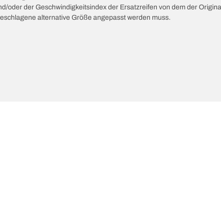
 und/oder der Geschwindigkeitsindex der Ersatzreifen von dem der Origina
vorgeschlagene alternative Größe angepasst werden muss.
uelle Reifenempfehlung
We are BFGoodrich
Deine Konfigurat
l-Terrain T/A KO3
Unsere Geschichte
ail-Terrain T/A
Offroad
ud-Terrain T/A KM3
Partnerschaften