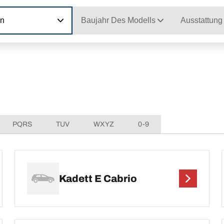
on
Baujahr Des Modells
Ausstattung
n
PQRS
TUV
WXYZ
0-9
Kadett E Cabrio