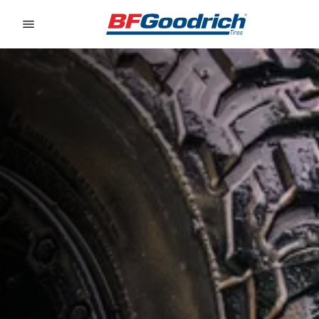
Go to page content
Go to page navigation