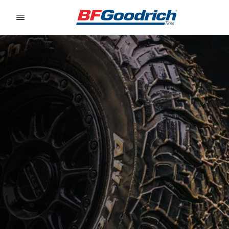
Go to page content
Go to page navigation