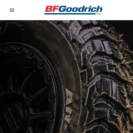
Go to page content
Go to page navigation