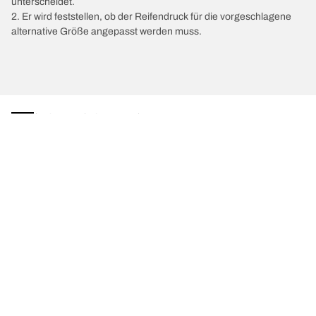
unterscheidet.
2. Er wird feststellen, ob der Reifendruck für die vorgeschlagene
alternative Größe angepasst werden muss.
/
Primastar
Primastar II
2025
Wähle den passenden Reifen
Unsere aktuelle Reifenempfehlung
We are BFGoodrich