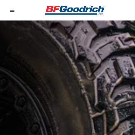
Go to page content
Go to page navigation