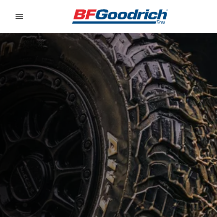
Go to page content
Go to page navigation