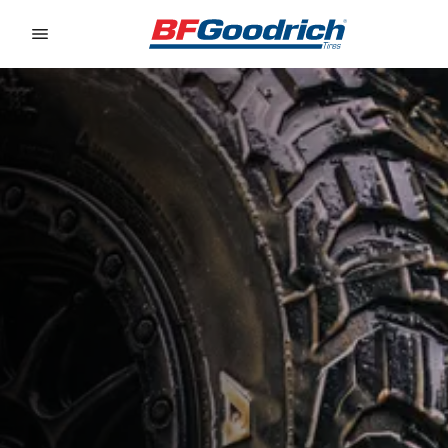
Go to page content
Go to page navigation