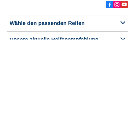
Wähle den passenden Reifen
Unsere aktuelle Reifenempfehlung
We are BFGoodrich
Hilfe & Tipps
Impressum
Datenschutzrichtlinie
Cookie-Richtlinie
Rechtliche Hinweise
Allgemeine Geschäftsbedingungen