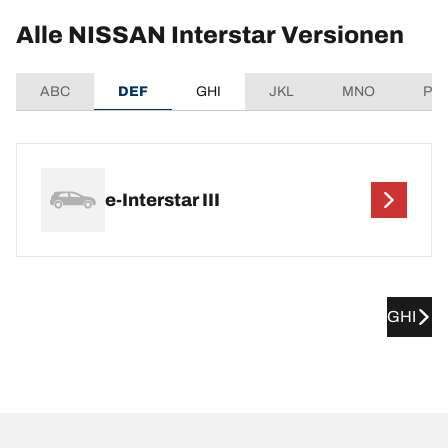
Alle NISSAN Interstar Versionen
ABC
DEF
GHI
JKL
MNO
PQ
e-Interstar III
GHI