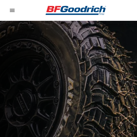
Go to page content
Go to page navigation