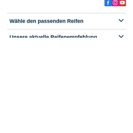
Wähle den passenden Reifen
Unsere aktuelle Reifenempfehlung
We are BFGoodrich
Hilfe & Tipps
Impressum
Datenschutzrichtlinie
Cookie-Richtlinie
Rechtliche Hinweise
Allgemeine Geschäftsbedingungen
Barrierefreiheit