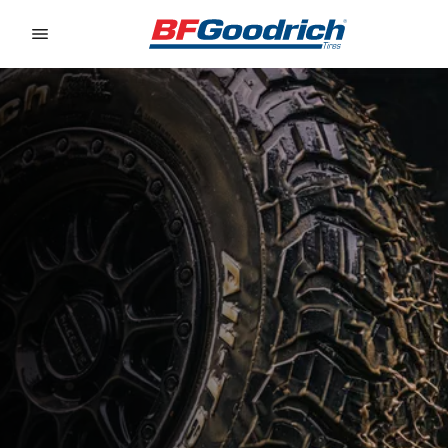
Go to page content
Go to page navigation