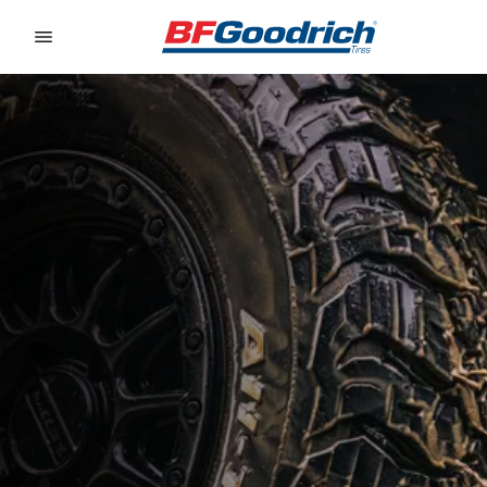
Go to page content
Go to page navigation