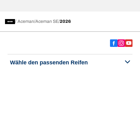
/
Aceman
Aceman SE
2026
Wähle den passenden Reifen
Unsere aktuelle Reifenempfehlung
We are BFGoodrich
Hilfe & Tipps