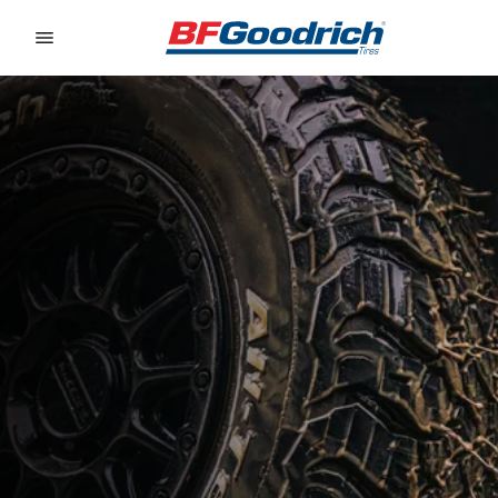
Go to page content
Go to page navigation