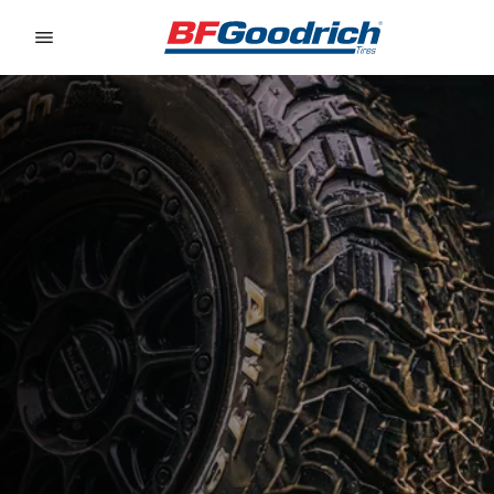
Go to page content
Go to page navigation