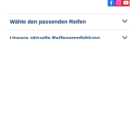
Wähle den passenden Reifen
Unsere aktuelle Reifenempfehlung
We are BFGoodrich
Hilfe & Tipps
Impressum
Datenschutzrichtlinie
Cookie-Richtlinie
Rechtliche Hinweise
Allgemeine Geschäftsbedingungen
Barrierefreiheit