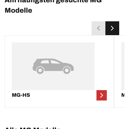
Modelle
MG-HS
M