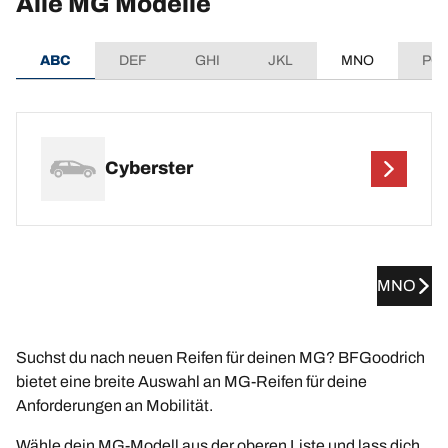
Alle MG Modelle
ABC
DEF
GHI
JKL
MNO
PQ
Cyberster
MNO
Suchst du nach neuen Reifen für deinen MG? BFGoodrich
bietet eine breite Auswahl an MG-Reifen für deine
Anforderungen an Mobilität.
Wähle dein MG-Modell aus der oberen Liste und lass dich