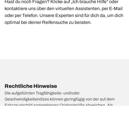
Hast du noch Fragen? Klicke auf „Ich brauche Hilfe“ oder
kontaktiere uns über den virtuellen Assistenten, per E-Mail
oder per Telefon. Unsere Experten sind für dich da, um dich
optimal bei deiner Reifensuche zu beraten.
Rechtliche Hinweise
Die aufgeführten Tragfähigkeits- und/oder
Geschwindigkeitsindizes können geringfügig von der auf dem
Fahrzeugschild angegebenen Originalgröße abweichen. Als
qualifizierter Fachmann wird dein Reifenhändler dich bei folgenden
Punkten beraten können:
1. Er informiert dich, wenn sich der Tragfähigkeits- und/oder der