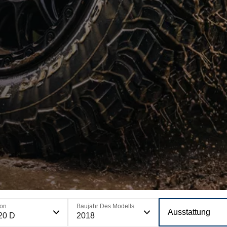
ion
Baujahr Des Modells
Ausstattung
20 D
2018