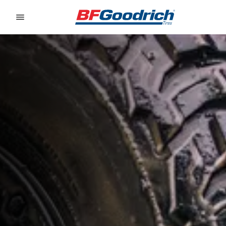
Go to page content
Go to page navigation