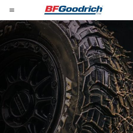
Go to page content
Go to page navigation