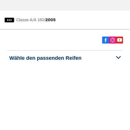
/
Classe A
A 160
2005
Wähle den passenden Reifen
Unsere aktuelle Reifenempfehlung
We are BFGoodrich
Hilfe & Tipps