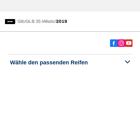
/
Glb
GLB 35 4Matic
2019
Wähle den passenden Reifen
Unsere aktuelle Reifenempfehlung
We are BFGoodrich
Hilfe & Tipps