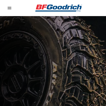
Go to page content
Go to page navigation