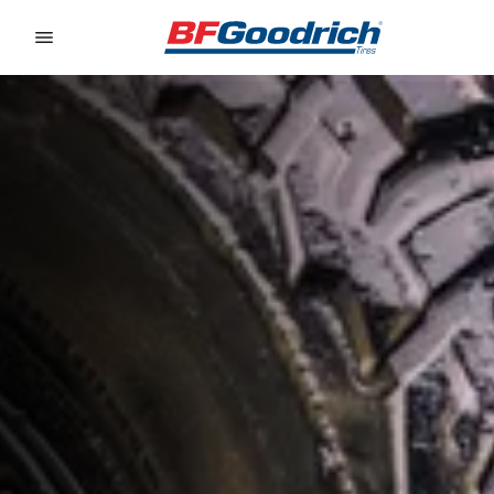
Go to page content
Go to page navigation