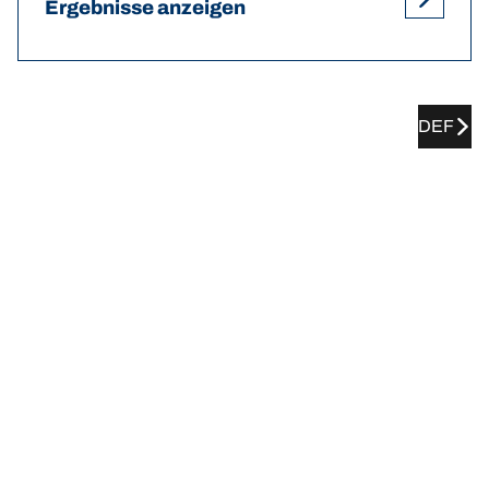
Ergebnisse anzeigen
DEF
MERCEDES-AMG Classe Sl
Empfehlungen für Reifendruck und
-größen
Empfehlungen für Reifendruck und -größen