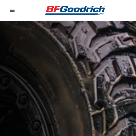
Go to page content
Go to page navigation