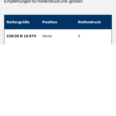
Empfehlungen für Reifendruck und -größen
Reifengröße
Position
Reifendruck
235/35 R 19 87V
Vorne
2
295/30 R 20
Hinten
2.2
101W
235/35 R 19
Vorne
2
91(Y)
305/30 R 20
Hinten
2.2
99(Y)