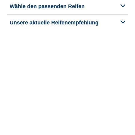
Wähle den passenden Reifen
Unsere aktuelle Reifenempfehlung
We are BFGoodrich
Hilfe & Tipps
Impressum
Datenschutzrichtlinie
Cookie-Richtlinie
Rechtliche Hinweise
Allgemeine Geschäftsbedingungen
Barrierefreiheit
Veroeffentlichung und Bearbeitung Bekanntmachung