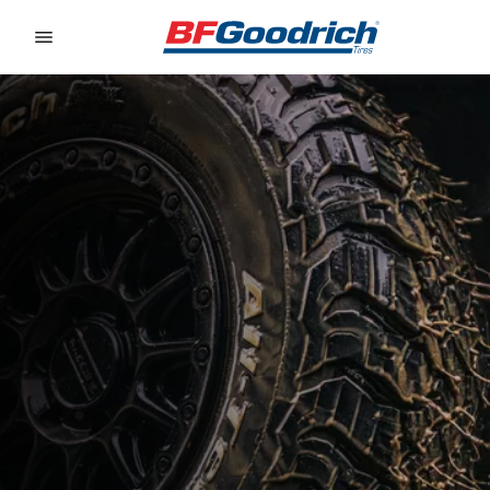
Go to page content
Go to page navigation